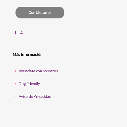
Contáctanos
Más información
Anunciate con nosotros
Dog Friendly
Aviso de Privacidad