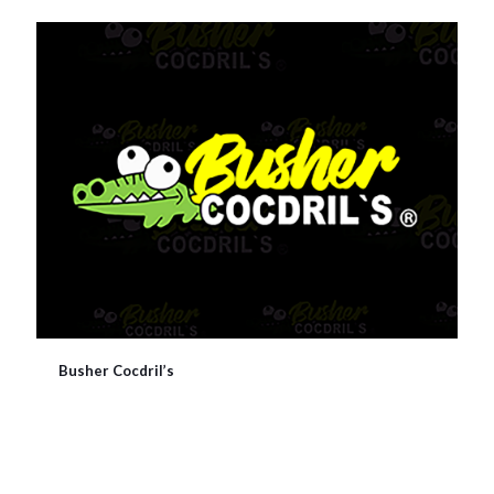
Busher Cocdril’s