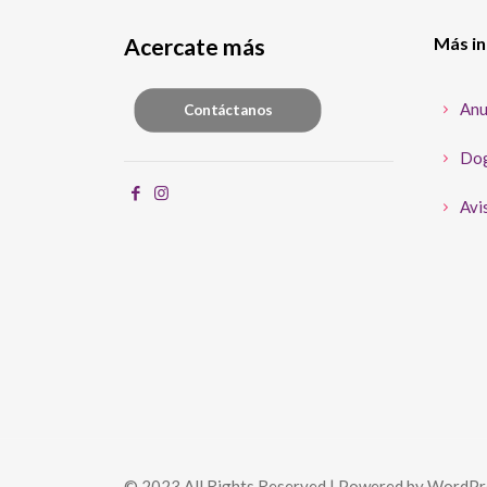
Acercate más
Más i
Anu
Contáctanos
Dog
Avis
© 2023 All Rights Reserved | Powered by WordPr