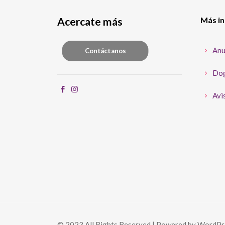
Acercate más
Más i
Anu
Contáctanos
Dog
Avis
© 2023 All Rights Reserved | Powered by WordPr