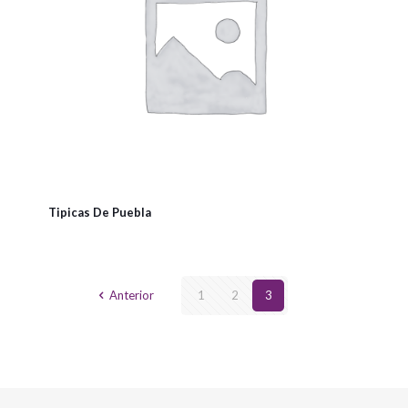
Tipicas De Puebla
Anterior
1
2
3