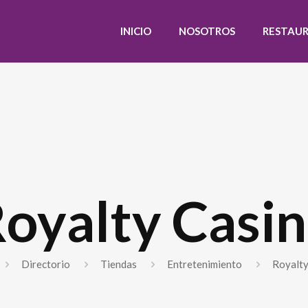
INICIO
NOSOTROS
RESTAU
oyalty Casi
Directorio
Tiendas
Entretenimiento
Royalty