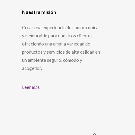
Nuestra misión
Crear una experiencia de compra única
y memorable para nuestros clientes,
ofreciendo una amplia variedad de
productos y servicios de alta calidad en
un ambiente seguro, cómodo y
acogedor.
Leer más