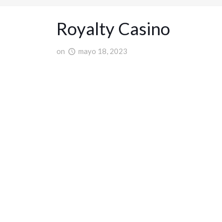
Royalty Casino
on
mayo 18, 2023