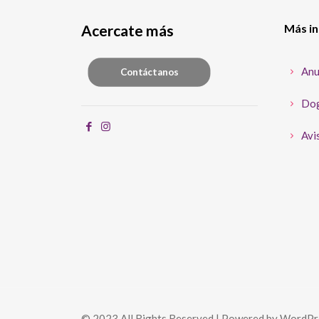
Acercate más
Más i
Anu
Contáctanos
Dog
Avis
© 2023 All Rights Reserved | Powered by WordPr