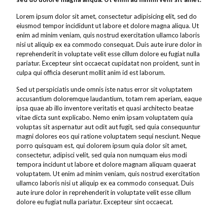
Lorem ipsum dolor sit amet, consectetur adipisicing elit, sed do
eiusmod tempor incididunt ut labore et dolore magna aliqua. Ut
enim ad minim veniam, quis nostrud exercitation ullamco laboris
nisi ut aliquip ex ea commodo consequat. Duis aute irure dolor in
reprehenderit in voluptate velit esse cillum dolore eu fugiat nulla
pariatur. Excepteur sint occaecat cupidatat non proident, sunt in
culpa qui officia deserunt mollit anim id est laborum.
Sed ut perspiciatis unde omnis iste natus error sit voluptatem
accusantium doloremque laudantium, totam rem aperiam, eaque
ipsa quae ab illo inventore veritatis et quasi architecto beatae
vitae dicta sunt explicabo. Nemo enim ipsam voluptatem quia
voluptas sit aspernatur aut odit aut fugit, sed quia consequuntur
magni dolores eos qui ratione voluptatem sequi nesciunt. Neque
porro quisquam est, qui dolorem ipsum quia dolor sit amet,
consectetur, adipisci velit, sed quia non numquam eius modi
tempora incidunt ut labore et dolore magnam aliquam quaerat
voluptatem. Ut enim ad minim veniam, quis nostrud exercitation
ullamco laboris nisi ut aliquip ex ea commodo consequat. Duis
aute irure dolor in reprehenderit in voluptate velit esse cillum
dolore eu fugiat nulla pariatur. Excepteur sint occaecat.