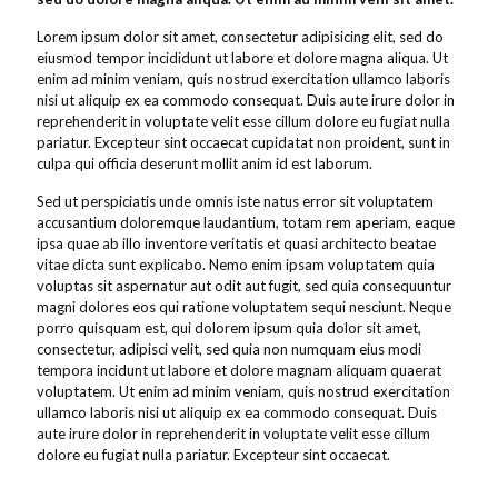
Lorem ipsum dolor sit amet, consectetur adipisicing elit, sed do
eiusmod tempor incididunt ut labore et dolore magna aliqua. Ut
enim ad minim veniam, quis nostrud exercitation ullamco laboris
nisi ut aliquip ex ea commodo consequat. Duis aute irure dolor in
reprehenderit in voluptate velit esse cillum dolore eu fugiat nulla
pariatur. Excepteur sint occaecat cupidatat non proident, sunt in
culpa qui officia deserunt mollit anim id est laborum.
Sed ut perspiciatis unde omnis iste natus error sit voluptatem
accusantium doloremque laudantium, totam rem aperiam, eaque
ipsa quae ab illo inventore veritatis et quasi architecto beatae
vitae dicta sunt explicabo. Nemo enim ipsam voluptatem quia
voluptas sit aspernatur aut odit aut fugit, sed quia consequuntur
magni dolores eos qui ratione voluptatem sequi nesciunt. Neque
porro quisquam est, qui dolorem ipsum quia dolor sit amet,
consectetur, adipisci velit, sed quia non numquam eius modi
tempora incidunt ut labore et dolore magnam aliquam quaerat
voluptatem. Ut enim ad minim veniam, quis nostrud exercitation
ullamco laboris nisi ut aliquip ex ea commodo consequat. Duis
aute irure dolor in reprehenderit in voluptate velit esse cillum
dolore eu fugiat nulla pariatur. Excepteur sint occaecat.